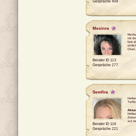
Gespräche 409
Mesinra
Media
mit de
fast 
ehrlic
Chan
Berater ID 113
Gespräche 277
Semfira
Hells
Treffe
Aktue
Hells
Zeita
auf 
Berater ID 116
Gespräche 221