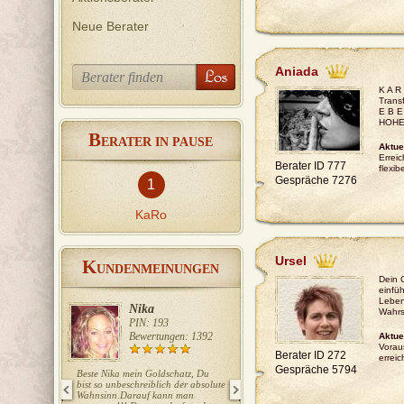
Neue Berater
Aniada
K A R
Trans
E B E
HOHE
B
ERATER IN PAUSE
Aktue
Erreic
Berater ID 777
flexib
Gespräche 7276
1
KaRo
Ursel
K
UNDENMEINUNGEN
Dein G
einfü
Leben
Nika
Ela
Wahrsa
PIN: 193
PIN: 415
Bewertungen: 1392
Bewertungen: 727
Aktue
Voraus
Berater ID 272
erreic
Gespräche 5794
Beste Nika mein Goldschatz, Du
Liebe Ela, wieder ein Volltreffer!!!
bist so unbeschreiblich der absolute
Danke Danke!!! LG T.
Wahnsinn.Darauf kann man