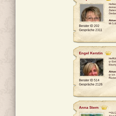
Hellsi
deine
Ziele
Gedan
Aktue
Mi 5.8
Berater ID 202
Gespräche 2311
Engel Kerstin
Hellfü
ღ Ein
lösung
Aktue
ღ Ich 
Rückr
Berater ID 514
Gespräche 2126
Anna Stern
**GLÜ
Akut-