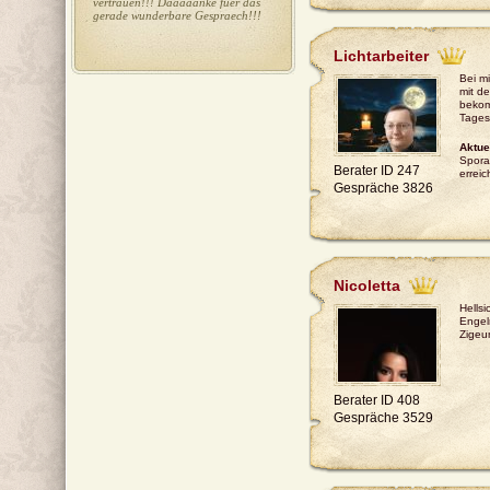
vertrauen!!! Daaaaanke fuer das
gerade wunderbare Gespraech!!!
Lichtarbeiter
Bei m
mit de
bekom
Tages
Aktue
Spora
Berater ID 247
erreic
Gespräche 3826
Nicoletta
Hellsi
Engel
Zigeu
Berater ID 408
Gespräche 3529