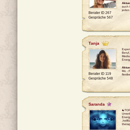
Aktue
auch 
jeden
Berater ID 267
Gespräche 567
Tanja
Exper
Beruf,
Mediu
Energ
Aktue
Mo - F
Berater ID 119
flexibe
Gespräche 548
Saranda
☯TOP-
Unter
Energ
,hellf
thera