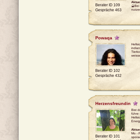
Aktue
Berater ID 109
🔮Bei 
Gespräche 463
nutze
Powaqa
Hellsi
india
Tierk
weiss
Berater ID 102
Gespräche 432
Herzensfreundin
Bist d
führe 
Hellsi
Energ
Aktue
Mo - F
Berater ID 101
spora