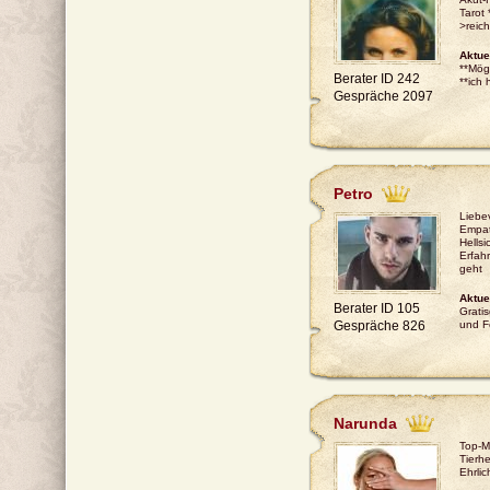
Tarot
>reich
Aktue
**Mög
Berater ID 242
**ich 
Gespräche 2097
Petro
Liebe
Empat
Hellsi
Erfahr
geht
Aktue
Berater ID 105
Grati
Gespräche 826
und F
Narunda
Top-M
Tierhe
Ehrlic