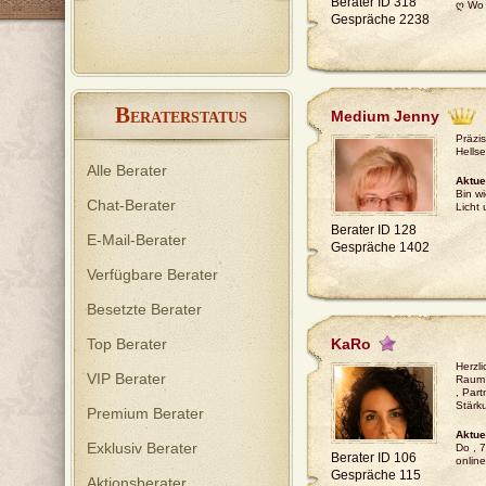
Berater ID 318
Anregungen zur Lösung Ihrer
ღ Wo 
Gespräche 2238
Probleme in allen Lebenslagen. 🙋‍♂️
Manchmal muss man einen Mann
fragen, um einen Mann zu
verstehen 🙇‍♂️
B
Medium Jenny
ERATERSTATUS
Präzi
Hellse
Alle Berater
Aktue
Bin wi
Chat-Berater
Licht
Berater ID 128
E-Mail-Berater
Gespräche 1402
Verfügbare Berater
Besetzte Berater
Top Berater
KaRo
Herzl
VIP Berater
Raum f
, Par
Stärk
Premium Berater
Aktue
Exklusiv Berater
Do , 
Berater ID 106
online
Gespräche 115
Aktionsberater