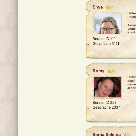
Enya
Hells
Berat
Aktue
Vorüb
Krank
Berater ID 111
Gespräche 3111
Romy
Hellsi
durch
meine
Jense
Berater ID 258
Gespräche 2337
Sonja Seleina