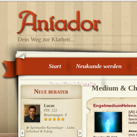
Dein Weg zur Klarheit...
Start
Neukunde werden
Reguläre Webseite
Medium & Ch
N
EUE BERATER
EngelmediumHelene
Lucas
Tiziano
PIN: 121
PIN: 123
Ƹ̵̡Ӝ̵̨
Bewertungen: 0
Bewertungen: 0
Block
Spezi
Hellf
💫 Spiritueller Kartenleger – Liebe,
Ich biete Ihnen nachhaltig, mit
Schicksal & Erfolg
Hilfe der Skatkarten und geistigen
Aktue
Fähigkeit, Perspektiven und
ღIch 