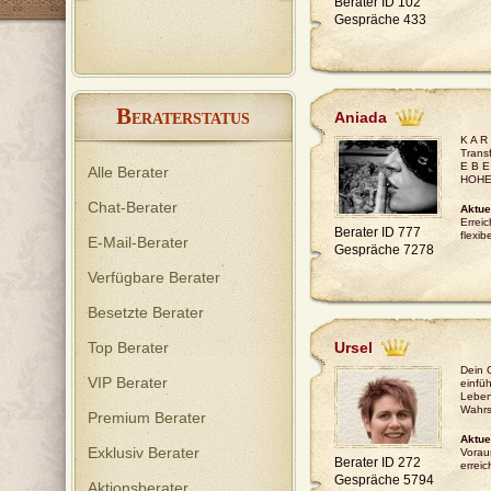
Berater ID 102
Energiearbeit und helfe Dir gerne
bei Deinen Fragen und Problemen.
Gespräche 433
B
Aniada
ERATERSTATUS
K A R
Trans
E B E
Alle Berater
HOHE
Chat-Berater
Aktue
Erreic
Berater ID 777
flexib
E-Mail-Berater
Gespräche 7278
Verfügbare Berater
Besetzte Berater
Top Berater
Ursel
Dein G
VIP Berater
einfü
Leben
Wahrsa
Premium Berater
Aktue
Exklusiv Berater
Voraus
Berater ID 272
erreic
Gespräche 5794
Aktionsberater