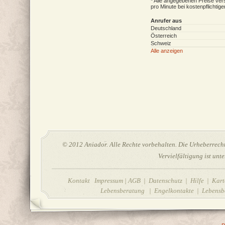
* Alle angegebenen Preise vers
pro Minute bei kostenpflichtig
Anrufer aus
Deutschland
Österreich
Schweiz
Alle anzeigen
© 2012 Aniador. Alle Rechte vorbehalten. Die Urheberrechte
Vervielfältigung ist unt
Kontakt Impressum
|
AGB
|
Datenschutz
|
Hilfe
| Karte
Lebensberatung | Engelkontakte | Lebensbe