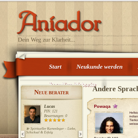
Dein Weg zur Klarheit...
Start
Neukunde werden
Reguläre Webseite
Andere Sprac
N
EUE BERATER
Powaqa
Lucas
Gaby Köster
PIN: 121
PIN: 110
Hellsi
Bewertungen: 0
Bewertungen: 0
india
Tierk
weiss
💫 Spiritueller Kartenleger – Liebe,
Ich lege seit über 40 Jahren die
Schicksal & Erfolg
Karten, habe diverse
Weiterbildungen in der