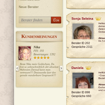
Neue Berater
Sonja Seleina
Hellsi
deine
Ziele
Gedan
K
UNDENMEINUNGEN
Aktue
Do 5.8
Berater ID 202
Gespräche 2311
Nika
Ela
PIN: 193
PIN: 415
Bewertungen: 1392
Bewertungen: 727
Beste Nika mein Goldschatz, Du
Liebe Ela, wieder ein Volltreffer!!!
bist so unbeschreiblich der absolute
Danke Danke!!! LG T.
Daniela
Wahnsinn.Darauf kann man
vertrauen!!! Daaaaanke fuer das
Hellf
gerade wunderbare Gespraech!!!
~Coac
Bezie
Aktue
Exclus
und n
Berater ID 898
Gespräche 660