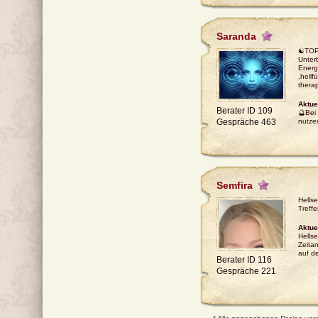
Saranda
☯TOP-
Unter
Energ
,hellf
thera
Aktue
Berater ID 109
🔮Bei 
Gespräche 463
nutze
Semfira
Hells
Treffe
Aktue
Hells
Zeita
auf 
Berater ID 116
Gespräche 221