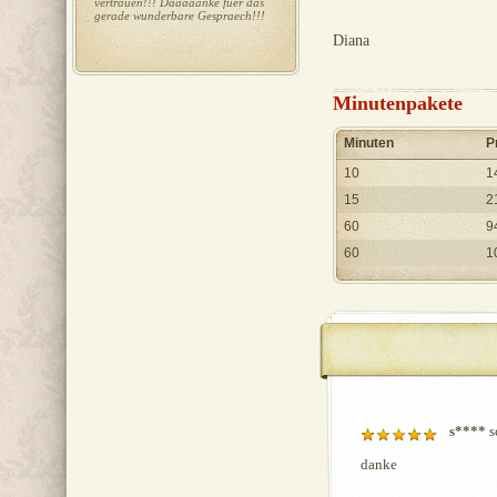
vertrauen!!! Daaaaanke fuer das
gerade wunderbare Gespraech!!!
Diana
Minutenpakete
Minuten
P
10
1
15
2
60
9
60
1
s****
s
danke