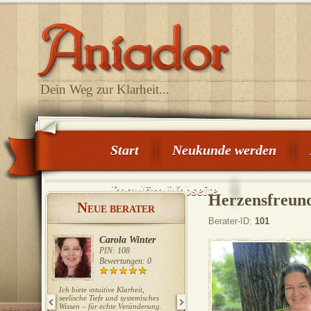
Dein Weg zur Klarheit...
Start
Neukunde werden
Reguläre Webseite
Herzensfreun
N
EUE BERATER
Berater-ID:
101
Carola Winter
Gaby Köster
PIN: 108
PIN: 110
Bewertungen: 0
Bewertungen: 0
Ich biete intuitive Klarheit,
Ich lege seit über 40 Jahren die
seelische Tiefe und systemisches
Karten, habe diverse
Wissen – für echte Veränderung.
Weiterbildungen in der