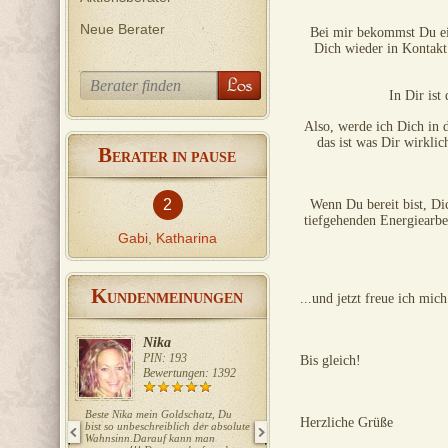
Neue Berater
Bei mir bekommst Du ein
Dich wieder in Kontakt
In Dir ist
Also, werde ich Dich in 
das ist was Dir wirklic
B
ERATER IN PAUSE
2
Wenn Du bereit bist, Dic
tiefgehenden Energiearbe
Gabi
,
Katharina
K
UNDENMEINUNGEN
...und jetzt freue ich mic
Nika
Ela
PIN: 193
PIN: 415
Bis gleich!
Bewertungen: 1392
Bewertungen: 727
Beste Nika mein Goldschatz, Du
Liebe Ela, wieder ein Volltreffer!!!
Herzliche Grüße
bist so unbeschreiblich der absolute
Danke Danke!!! LG T.
Wahnsinn.Darauf kann man