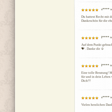
s****
s
Du hattest Recht mit de
Dankeschön für die eh
l****
s
Auf dem Punkt gebrach
💝 . Danke dir ☺ ️ 
l****
s
Eine tolle Beratung! 
für und in dein Leben 
Dich!!! 
s****
s
Vielen herzlichen Dank