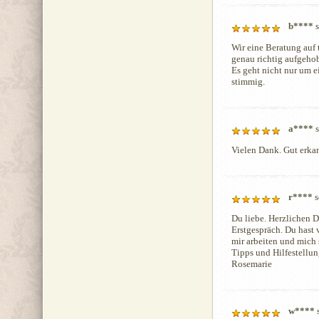
b****
s
Wir eine Beratung auf 
genau richtig aufgehob
Es geht nicht nur um e
stimmig.
a****
s
Vielen Dank. Gut erka
r****
s
Du liebe. Herzlichen Da
Erstgespräch. Du hast 
mir arbeiten und mich 
Tipps und Hilfestellun
Rosemarie
w****
s