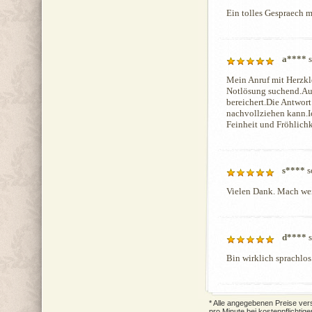
Ein tolles Gespraech 
a****
s
Mein Anruf mit Herzklo
Notlösung suchend.Auf
bereichert.Die Antwort 
nachvollziehen kann.Ic
Feinheit und Fröhlich
s****
s
Vielen Dank. Mach weit
d****
s
Bin wirklich sprachlos
* Alle angegebenen Preise vers
pro Minute bei kostenpflichtig