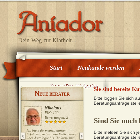
Dein Weg zur Klarheit...
Start
Neukunde werden
Reguläre Webseite
Sie sind bereits K
N
EUE BERATER
Bitte loggen Sie sich a
Beratungsanfrage stell
Nikolaus
Tabea
PIN: 120
PIN: 117
Bewertungen: 2
Bewertungen: 0
Sind Sie noch
Ich biete dir meinen ganzen
✨ Bereit für deine Antworten?
Bitte melden Sie sich 
Erfahrungsschatz von Kartenlegen
Deine Seele kennt den Weg. 🔮
Beratungsanfrage stell
über Astrologie bis Chakren- und
Meine lösungsorientierte spirituelle