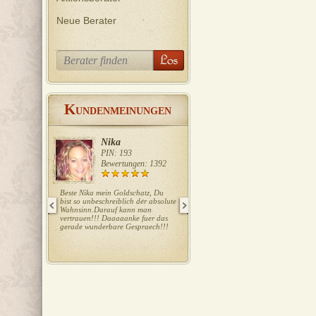
Neue Berater
K
UNDENMEINUNGEN
Nika
Ela
PIN: 193
PIN: 415
Bewertungen: 1392
Bewertungen: 727
Beste Nika mein Goldschatz, Du
Liebe Ela, wieder ein Volltreffer!!!
bist so unbeschreiblich der absolute
Danke Danke!!! LG T.
Wahnsinn.Darauf kann man
vertrauen!!! Daaaaanke fuer das
gerade wunderbare Gespraech!!!