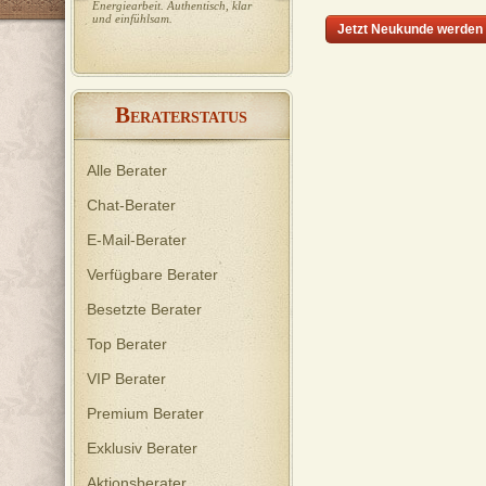
Energiearbeit. Authentisch, klar
Wegbegleitung & intuitives
und einfühlsam.
Kartenlegen schenken dir neue
Jetzt Neukunde werden
Klarheit, Kraft und Mut. 🌟
B
ERATERSTATUS
Alle Berater
Chat-Berater
E-Mail-Berater
Verfügbare Berater
Besetzte Berater
Top Berater
VIP Berater
Premium Berater
Exklusiv Berater
Aktionsberater