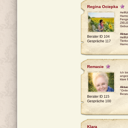
Regina Ociepka
Hellf
Harmo
Fengs
ZIELE
Gebur
Aktue
Berater ID 104
Hellfü
Gespräche 117
Tierk
Harm
Remasie
Ich bi
anges
klare 
Aktue
"Onlin
Berat
Berater ID 115
Gespräche 100
Klara