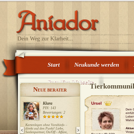
Dein Weg zur Klarheit...
Start
Neukunde werden
Reguläre Webseite
Tierkommunik
N
EUE BERATER
Ursel
Klara
Tiziano
PIN: 143
PIN: 123
Dein G
Bewertungen: 2
Bewertungen: 0
einfü
Leben
Wahrsa
Kartenlegen ohne Vorabinfo –
Ich biete Ihnen nachhaltig, mit
direkt auf den Punkt! Liebe,
Hilfe der Skatkarten und geistigen
Aktue
Seelenpartner, On/Off - Affäre,
Fähigkeit, Perspektiven und
Voraus