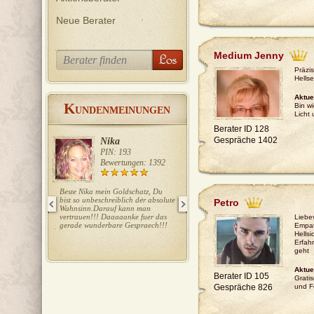
Neue Berater
Medium Jenny
Präzi
Hellse
Aktue
K
Bin wi
UNDENMEINUNGEN
Licht
Berater ID 128
Gespräche 1402
Nika
Ela
PIN: 193
PIN: 415
Bewertungen: 1392
Bewertungen: 727
Beste Nika mein Goldschatz, Du
Liebe Ela, wieder ein Volltreffer!!!
bist so unbeschreiblich der absolute
Danke Danke!!! LG T.
Petro
Wahnsinn.Darauf kann man
vertrauen!!! Daaaaanke fuer das
Liebe
gerade wunderbare Gespraech!!!
Empat
Hellsi
Erfahr
geht
Aktue
Berater ID 105
Grati
Gespräche 826
und F