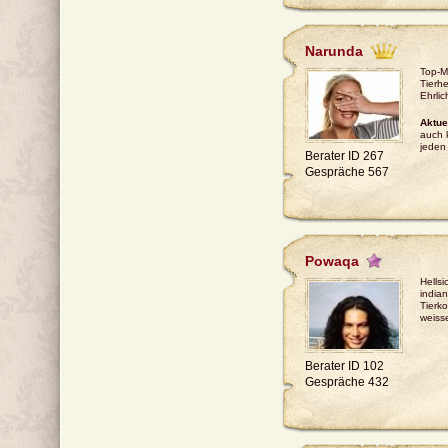
Narunda
Top-M
Tierhe
Ehrlic
Aktue
auch 
jeden
Berater ID 267
Gespräche 567
Powaqa
Hellsi
india
Tierk
weiss
Berater ID 102
Gespräche 432