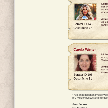
Karte
den P
Affäre
dunkl
Aktue
Ab 13
Berater ID 143
Nutze
Gespräche 72
Carola Winter
Ich bi
und s
Verän
Aktue
Der ti
Denkt
Berater ID 108
Gespräche 31
* Alle angegebenen Preise vers
pro Minute bei kostenpflichtig
Anrufer aus