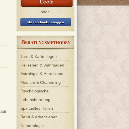
lar
Tierkommunikation. Ich löse dunkle
Anreg
Energien, Magie & Ahnenflüche.
Probl
Kein Rundumblick.
Manc
oder
frage
verste
Mit Facebook einloggen
B
ERATUNGSMETHODEN
Tarot & Kartenlegen
Hellsehen & Wahrsagen
Astrologie & Horoskope
Medium & Channeling
Psychologische
Lebensberatung
Spirituelles Heilen
ommt
Beruf & Arbeitsleben
Numerologie