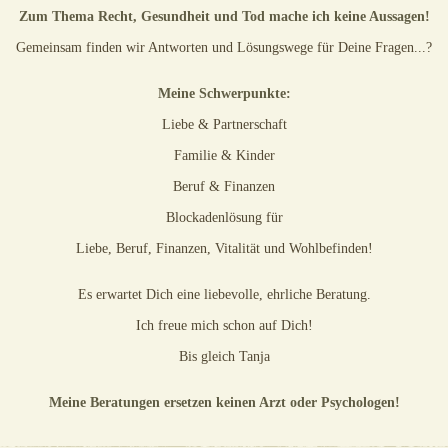
Zum Thema Recht, Gesundheit und Tod mache ich keine Aussagen!
Gemeinsam finden wir Antworten und Lösungswege für Deine Fragen...?
Meine Schwerpunkte:
Liebe & Partnerschaft
Familie & Kinder
Beruf & Finanzen
Ela
Noah Günther
Gabi
PIN: 415
Blockadenlösung für
PIN: 118
PIN: 259
Bewertungen: 727
Bewertungen: 12
Bewertungen: 5
Liebe, Beruf, Finanzen, Vitalität und Wohlbefinden!
ieder ein Volltreffer!!!
Danke für deine Hilfestellung. Man
Wie immer eine sehr informat
e!!! LG T.
merkt. dass du wirklich helfen willst.
Gespräch. Dankeschön. Du b
Es erwartet Dich eine liebevolle, ehrliche Beratung.
Du hast nicht deine Karten zur
einfühlsam und ehrlich. Wür
Hilfe genommen sondern hast in
1000 Sterne geben. Viele lie
einem Gespräch mit mir reflektiert,
dank.
Ich freue mich schon auf Dich!
wieso mein Situation so ist wie sie
ist. Sehr freundlich und gut
Bis gleich Tanja
erklärend.
Meine Beratungen ersetzen keinen Arzt oder Psychologen!