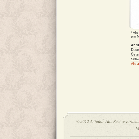
* All
pro M
Anru
Deut
Öster
Schw
Alle 
© 2012 Aniador. Alle Rechte vorbehal
V