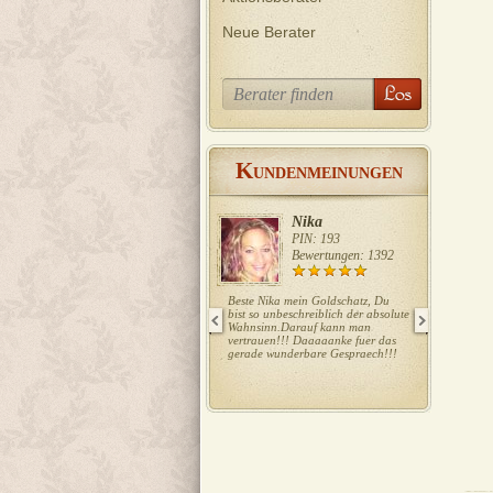
Neue Berater
K
UNDENMEINUNGEN
Nika
PIN: 193
Bewertungen: 1392
Beste Nika mein Goldschatz, Du
Liebe Ela, w
bist so unbeschreiblich der absolute
Danke Dank
Wahnsinn.Darauf kann man
vertrauen!!! Daaaaanke fuer das
gerade wunderbare Gespraech!!!