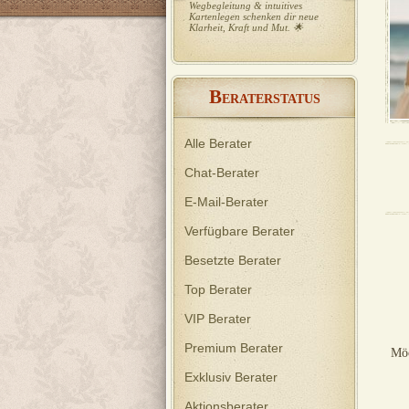
Wegbegleitung & intuitives
Kartenlegen schenken dir neue
Klarheit, Kraft und Mut. 🌟
B
ERATERSTATUS
Alle Berater
Chat-Berater
E-Mail-Berater
Verfügbare Berater
Besetzte Berater
Top Berater
VIP Berater
Premium Berater
Möc
Exklusiv Berater
Aktionsberater