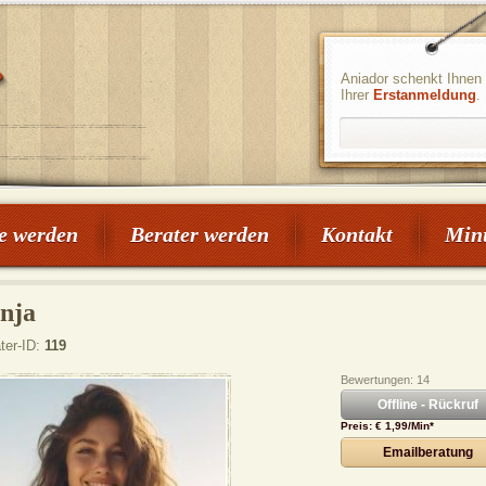
Aniador schenkt Ihnen 
Ihrer
Erstanmeldung
.
e werden
Berater werden
Kontakt
Min
nja
ter-ID:
119
Lucas
Gaby Köster
Nikolaus
Bewertungen: 14
PIN: 121
PIN: 110
PIN: 120
Offline - Rückruf
Bewertungen: 0
Bewertungen: 0
Bewertungen: 2
Preis: € 1,99/Min
*
Emailberatung
ler Kartenleger – Liebe,
Ich lege seit über 40 Jahren die
Ich biete dir meinen ganzen
 Erfolg
Karten, habe diverse
Erfahrungsschatz von Karte
Weiterbildungen in der
über Astrologie bis Chakren