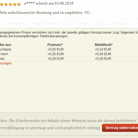
e****
schrieb am 03.06.2018
Sehr aufschlussreiche Beratung und zu empfehlen. VG
e angegebenen Preise verstehen sich inkl. der jeweils gültigen Umsatzsteuer zzgl. folgender 
inute bei kostenpflichtigen Telefonberatungen.
fer aus
Festnetz*
Mobilfunk*
schland
+0,00 EUR
+0,19 EUR
reich
+0,20 EUR
+0,30 EUR
eiz
+0,20 EUR
+0,30 EUR
anzeigen
ten. Die Urheberrechte der Inhalte dieser Webseite sowie die darauf publizierten 
ervielfältigung ist untersagt und wird strafrechtlich verfolgt.
Vertrag widerrufen