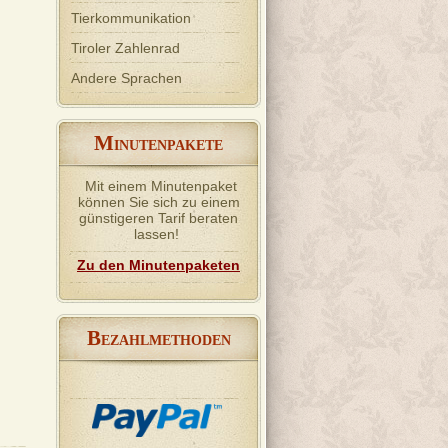
Tierkommunikation
Tiroler Zahlenrad
Andere Sprachen
M
INUTENPAKETE
Mit einem Minutenpaket
können Sie sich zu einem
günstigeren Tarif beraten
0
lassen!
Zu den Minutenpaketen
ives
ist
de dir
be
B
EZAHLMETHODEN