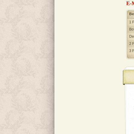
E-M
Be
1 
Bo
Dei
2 
3 