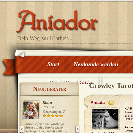
Dein Weg zur Klarheit...
Start
Neukunde werden
Reguläre Webseite
Crowley Taro
N
EUE BERATER
Aniada
Klara
Carola Winter
PIN: 143
PIN: 108
K A R
Bewertungen: 2
Bewertungen: 0
Trans
E B E
HOHE
Kartenlegen ohne Vorabinfo –
Ich biete intuitive Klarheit,
direkt auf den Punkt! Liebe,
seelische Tiefe und systemisches
Aktue
Seelenpartner, On/Off - Affäre,
Wissen – für echte Veränderung.
Erreic