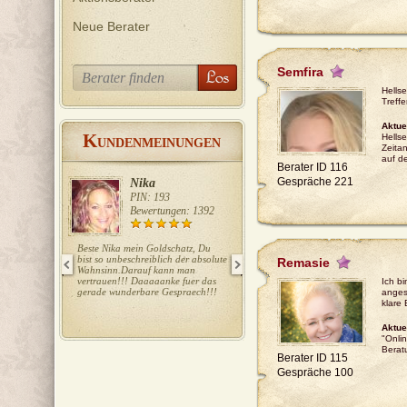
Neue Berater
Semfira
Hells
Treffe
Aktue
K
Hells
UNDENMEINUNGEN
Zeita
auf 
Berater ID 116
Gespräche 221
Nika
Ela
PIN: 193
PIN: 415
Bewertungen: 1392
Bewertungen: 727
Beste Nika mein Goldschatz, Du
Liebe Ela, wieder ein Volltreffer!!!
bist so unbeschreiblich der absolute
Danke Danke!!! LG T.
Remasie
Wahnsinn.Darauf kann man
vertrauen!!! Daaaaanke fuer das
Ich bi
gerade wunderbare Gespraech!!!
anges
klare 
Aktue
"Onlin
Berat
Berater ID 115
Gespräche 100