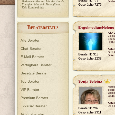
Berater ID 777
Tierkommunikation. Ich löse dunkle
flexib
Energien, Magie & Ahnenflüche.
Gespräche 7276
Kein Rundumblick.
B
EngelmediumHelene
ERATERSTATUS
Ƹ̵̡Ӝ̵̨
Block
Spezi
Alle Berater
Hellf
Chat-Berater
Aktue
ღIch 
Berater ID 318
ღ Wo 
E-Mail-Berater
Gespräche 2238
Verfügbare Berater
Besetzte Berater
Top Berater
Sonja Seleina
Hellsi
VIP Berater
deine
Ziele
Gedan
Premium Berater
Aktue
Exklusiv Berater
Do 5.8
Berater ID 202
Gespräche 2311
Aktionsberater