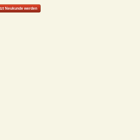
Energiearbeit. Authentisch, klar
und einfühlsam.
tzt Neukunde werden