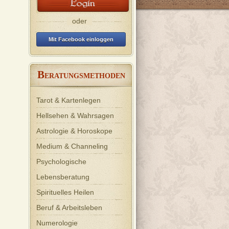
Tierkommunikation. Ich löse dunkle
Anregungen zur Lösung Ihrer
Energ
Energien, Magie & Ahnenflüche.
bei D
Probleme in allen Lebenslagen. 🙋‍♂️
Kein Rundumblick.
Manchmal muss man einen Mann
oder
fragen, um einen Mann zu
verstehen 🙇‍♂️
Mit Facebook einloggen
B
ERATUNGSMETHODEN
Tarot & Kartenlegen
Hellsehen & Wahrsagen
Astrologie & Horoskope
Medium & Channeling
Psychologische
Lebensberatung
Spirituelles Heilen
Beruf & Arbeitsleben
Numerologie