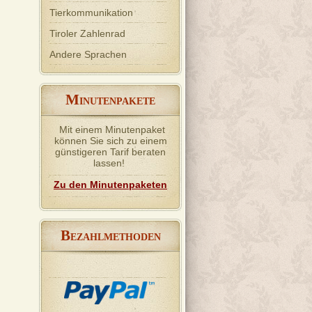
Tierkommunikation
Tiroler Zahlenrad
Andere Sprachen
M
INUTENPAKETE
Mit einem Minutenpaket
können Sie sich zu einem
günstigeren Tarif beraten
0
lassen!
Zu den Minutenpaketen
ives
ist
de dir
be
B
EZAHLMETHODEN