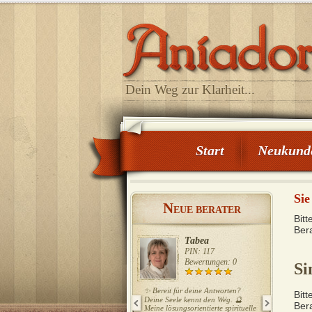
Dein Weg zur Klarheit...
Start
Neukund
Sie
N
EUE BERATER
Bitt
Ber
Tabea
PIN: 117
Bewertungen: 0
Si
✨ Bereit für deine Antworten?
Ich biete int
Bitt
seelische Ti
Deine Seele kennt den Weg. 🔮
Ber
Wissen – fü
Meine lösungsorientierte spirituelle