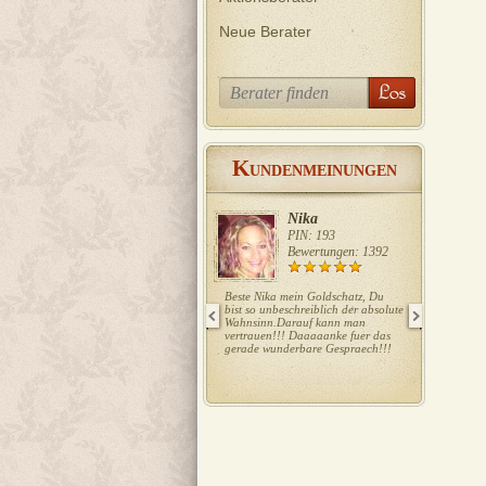
Neue Berater
K
UNDENMEINUNGEN
Nika
PIN: 193
Bewertungen: 1392
Beste Nika mein Goldschatz, Du
Liebe Ela, w
bist so unbeschreiblich der absolute
Danke Dank
Wahnsinn.Darauf kann man
vertrauen!!! Daaaaanke fuer das
gerade wunderbare Gespraech!!!