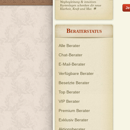
Wegbegleitung & intuitives
Kartenlegen schenken dir neue
Je
Klarheit, Kraft und Mut. 🌟
B
ERATERSTATUS
Alle Berater
Chat-Berater
E-Mail-Berater
Verfügbare Berater
Besetzte Berater
Top Berater
VIP Berater
Premium Berater
Exklusiv Berater
Aktionsberater