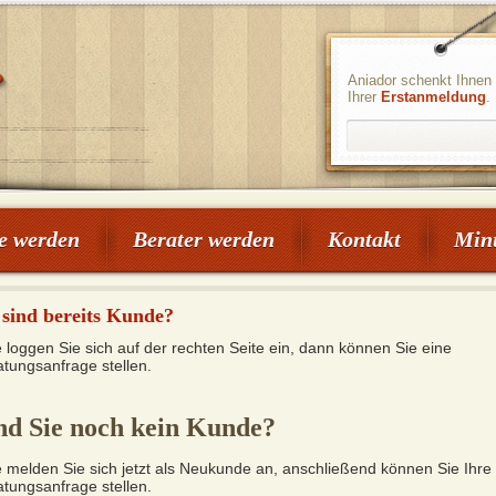
Aniador schenkt Ihnen 
Ihrer
Erstanmeldung
.
e werden
Berater werden
Kontakt
Min
 sind bereits Kunde?
e loggen Sie sich auf der rechten Seite ein, dann können Sie eine
atungsanfrage stellen.
Carola Winter
Nikolaus
Lucas
PIN: 108
PIN: 120
PIN: 121
Bewertungen: 0
Bewertungen: 2
Bewertungen: 0
nd Sie noch kein Kunde?
uitive Klarheit,
Ich biete dir meinen ganzen
💫 Spiritueller Kartenleger –
e melden Sie sich jetzt als Neukunde an, anschließend können Sie Ihre
efe und systemisches
Erfahrungsschatz von Kartenlegen
Schicksal & Erfolg
atungsanfrage stellen.
r echte Veränderung.
über Astrologie bis Chakren- und